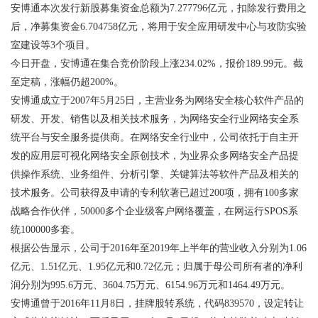
安博通本次发行新股募集资金总额为7.277796亿元，扣除发行费用之
后，净募集资金6.704758亿元，将用于安全应用研发中心与攻防实验
室建设等3个项目。
今日开盘，安博通在集合竞价阶段上涨234.02%，报价189.99元。截
至定稿，涨幅仍超200%。
安博通成立于2007年5月25日，主营业务为网络安全核心软件产品的
研发、开发、销售以及相关技术服务，为网络安全行业网络安全系
统平台与安全服务提供商。在网络安全行业中，公司依托于自主开
发的应用层可视化网络安全原创技术，为业界众多网络安全产品提
供操作系统、业务组件、分析引擎、关键算法等软件产品及相关的
技术服务。公司获得及申请的专利软著已超过200项，拥有100多家
战略合作伙伴，50000多个企业级客户网络覆盖，在网运行SPOS系
统100000多套。
根据公告显示，公司于2016年至2019年上半年的营业收入分别为1.06
亿元、1.51亿元、1.95亿元和0.72亿元；归属于母公司所有者的净利
润分别为995.6万元、3604.75万元、6154.96万元和1464.49万元。
安博通曾于2016年11月8日，挂牌股转系统，代码839570，设定转让