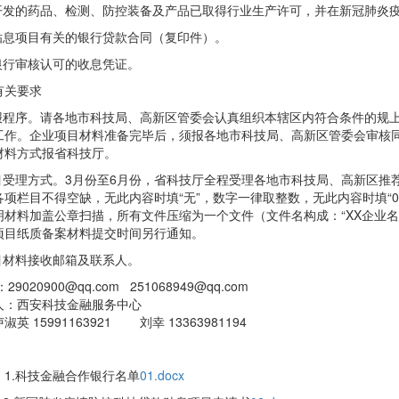
所开发的药品、检测、防控装备及产品已取得行业生产许可，并在新冠肺炎
与贴息项目有关的银行贷款合同（复印件）。
经银行审核认可的收息凭证。
有关要求
申报程序。请各地市科技局、高新区管委会认真组织本辖区内符合条件的规
工作。企业项目材料准备完毕后，须报各地市科技局、高新区管委会审核
材料方式报省科技厅。
项目受理方式。3月份至6月份，省科技厅全程受理各地市科技局、高新区
各项栏目不得空缺，无此内容时填“无”，数字一律取整数，无此内容时填“
明材料加盖公章扫描，所有文件压缩为一个文件（文件名构成：“XX企业名
项目纸质备案材料提交时间另行通知。
项目材料接收邮箱及联系人。
29020900@qq.com 251068949@qq.com
人：西安科技金融服务中心
 15991163921 刘幸 13363981194
：1.科技金融合作银行名单
01.docx