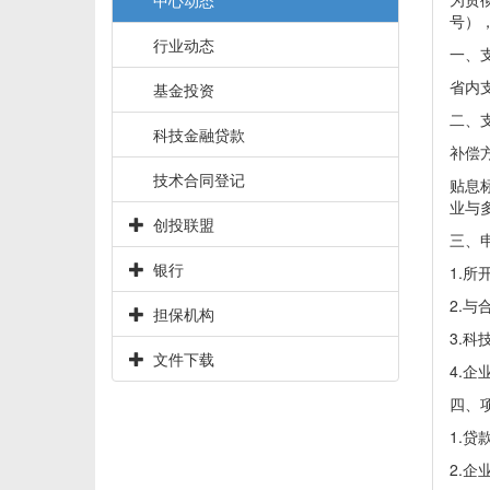
号）
行业动态
一、
省内
基金投资
二、
科技金融贷款
补偿
技术合同登记
贴息标
业与
创投联盟
三、
银行
1.
2.
担保机构
3.
文件下载
4.
四、
1.
2.