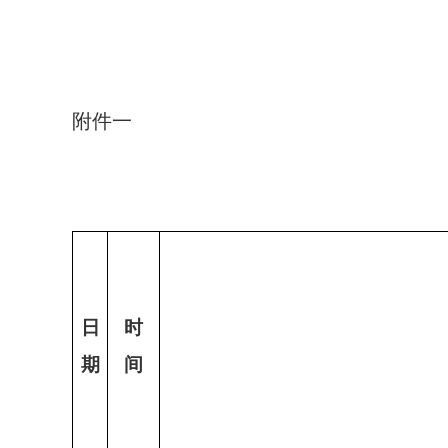
附件一
日
时
期
间