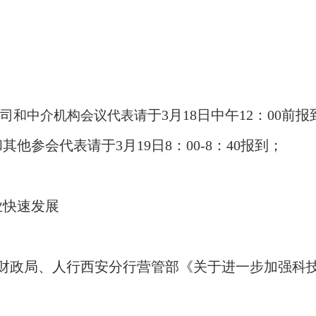
）
于
3
月
18
日中午
12
：
00
前报
司和中介机构会议代表请
和其他参会代表请于
3
月
19
日
8
：
00-8
：
40
报到；
业快速发展
财政局、人行西安分行营管部《关于进一步加强科