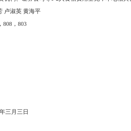
 卢淑英 黄海平
，
808
，
803
九年三月三日