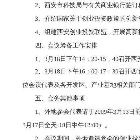
2
、西安市科技局与有关商业银行签订
3
、
介绍国家关于创业投资政策的创新
4
、组建西安创业投资联盟，开展高新
四、会议筹备工作安排
1
、
3
月
18
日
下午
14
：
20-15
：
40
召开西
2
、
3
月
18
日
下午
16
：
00-17
：
30
召开西
位会议代表及各开发区、产业基地相关部
五、会务其他事项
1
、外地参会代表请于
2009
年
3
月
13
日
3
月
17
日
全天
-18
日中午
12:00
）。
2
、会议期间，外地邀请参会的创业投